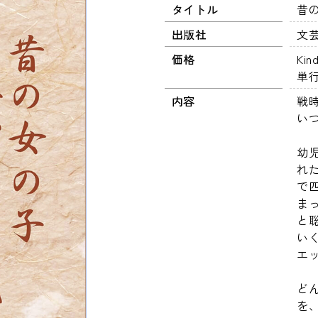
タイトル
昔
出版社
文
価格
Ki
単行
内容
戦
い
幼
れ
で
ま
と
い
エ
ど
を