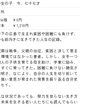
の女の子 今、七十七才
芸社
ndle版 ￥0円
本 ￥1,210円
時下の広島で生まれ貧困や困難にも負けず、
つも前向きに生きてきた人生の記録。
児期は戦争、父親の出征、貧困と決して恵ま
た環境ではなかった著者。しかし、女手一つ
四人の子供を育てる母を助け、学業に励み、
っすぐに育ってきた。困難に負けない勝気さ
聡明さ、なにより、自分の人生を切り拓いて
く強い意思が育まれた背景を振り返る自分史
ッセイ。
んな状況であっても、努力を怠らない生き方
、未来を生きる若い人たちにも読んでもらい