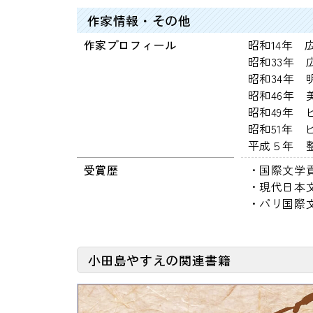
作家情報・その他
作家プロフィール
昭和14年 
昭和33年
昭和34年 
昭和46年
昭和49年 
昭和51年 
平成５年 
受賞歴
・国際文学
・現代日本
・パリ国際
小田島やすえの関連書籍