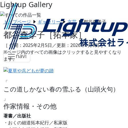
Lightup Gallery
トップページ
ギャラリー
文芸
都谷森孝子
都谷森孝子
［拓本家］
［ 公開：2025年2月5日／更新：2026年1月6日 ］
※ページ内のすべての画像はクリックすると見やすくなり
navi
ます。
「
この道しかない春の雪ふる（山頭火句）
」
作家情報・その他
著書／出版社
・おくの細道拓本紀行／私家版